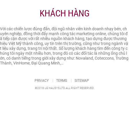
KHÁCH HÀNG
Với các chiến lược đúng đắn, đội ngũ nhân viên kinh doanh nhạy bén, ch
uyên nghiệp, đồng thời đẩy mạnh công tác marketing online, chúng tôi đ
ã tiếp cận được với rất nhiều nguồn khách hàng, tạo dựng được thương
hiệu Việt Mỹ thành công, uy tín trên thị trường, cũng như trong ngành vậ
t liệu xây dựng, trang trí nội thất. Số lượng khách hàng tìm đến công ty c
húng tôi ngày một nhiều hơn, trong đó có các đối tác là những ổng chủ l
ớn, có danh tiếng trong giới xây dựng như: Novaland, Coteccons, Trường
Thành, VinHome, Đại Quang Minh,…
PRIVACY
TERMS
SITEMAP
©2016 LG HAUSYS,LTD.ALL RIGHT RESERVED.