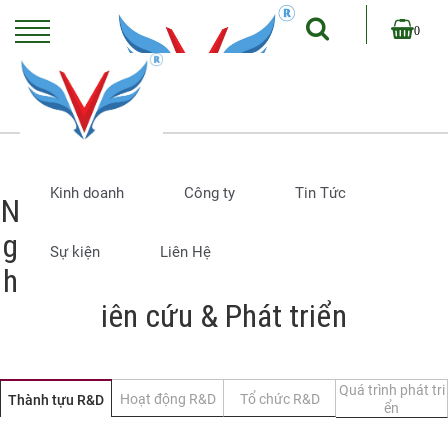
0
Kinh doanh
Công ty
Tin Tức
N
g
Sự kiện
Liên Hệ
h
iên cứu & Phát triển
Quá trình phát tri
Hoạt động R&D
Tổ chức R&D
Thành tựu R&D
ển