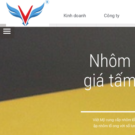
Kinh doanh
Công ty
Nhôm tổ ong - Báo
giá tấm nhôm tổ o
Nhôm t
ng
giá tấ
THÔNG TIN CHI TIẾT
TÀI LIỆU
Việt Mỹ cung cấp nhôm tổ
ập nhôm tổ ong với số lư